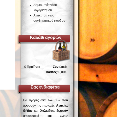
Δημιουργία νέου
λογαριασμού
Ανάκτηση νέου
συνθηματικού εισόδου
Καλάθι αγορών
0
Προϊόντα
Συνολικό
κόστος:
0,00€
Σας ενδιαφέρει
Για αγορές άνω των 35€ που
αφορούν τις περιοχές
Αττικής
,
Θήβας
και
Χαλκίδας, δωρεάν
μεταφορικά και χωρίς